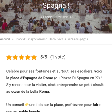
Spagna !
BY
FANNY
02/10/2018
»
Accueil
Place d’Espagne à Rome : Découvrez la Piazza di Spagna !
5/5 - (1 vote)
Célèbre pour ses fontaines et surtout, ses escaliers,
voici
la place d’Espagne de Rome
(ou Piazza Di Spagna en ??) !
S'y rendre pour la visiter,
c’est entreprendre un petit circuit
au cœur de la bella Roma
.
Un conseil
une fois sur la place,
profitez-en pour faire
une agréable boucle
.