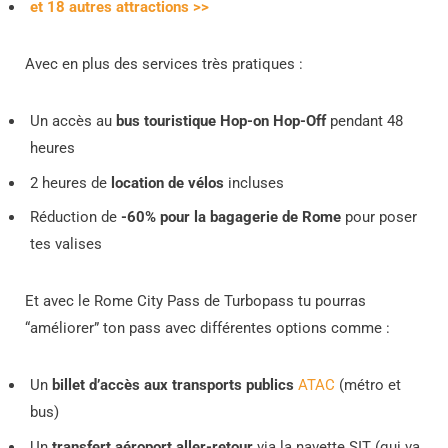
et 18 autres attractions >>
Avec en plus des services très pratiques :
Un accès au
bus touristique Hop-on Hop-Off
pendant 48
heures
2 heures de
location de vélos
incluses
Réduction de
-60% pour la bagagerie de Rome
pour poser
tes valises
Et avec le Rome City Pass de Turbopass tu pourras
“améliorer” ton pass avec différentes options comme :
Un
billet d’accès aux transports publics
ATAC
(métro et
bus)
Un
transfert aéroport aller-retour
via la navette SIT (qui va