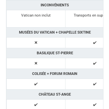
INCONVÉNIENTS
Vatican non inclut
Transports en supplé
MUSÉES DU VATICAN + CHAPELLE SIXTINE
❌
✔️
BASILIQUE ST-PIERRE
❌
✔️
COLISÉE + FORUM ROMAIN
✔️
✔️
CHÂTEAU ST-ANGE
✔️
✔️