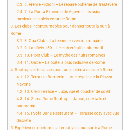
2.3.
6. Freni e Frizioni – Le repaire bohème de Trastevere
2.4.
7. La Punta Expendio de Agave – L’évasion
mexicaine en plein cœur de Rome
3.
Les clubs incontournables pour danser toute la nuit à
Rome
3.1.
8. Goa Club – La techno en version romaine
3.2.
9. Lanificio 159 – Le club créatif et alternatif
3.3.
10. Piper Club – Le mythe des nuits romaines
3.4.
11. Qube – La boîte la plus inclusive de Rome
4.
Rooftops et terrasses pour une soirée avec vue à Rome
4.1.
12. Terrazza Borromini – Vue royale sur la Piazza
Navona
4.2.
13. Cielo Terrace – Luxe, vue et coucher de soleil
4.3.
14. Zuma Rome Rooftop – Japon, cocktails et
panorama
4.4.
15. I Sofà Bar & Restaurant – Terrasse cosy avec vue
discrète
5.
Expériences nocturnes alternatives pour sortir à Rome