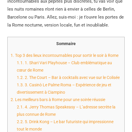
incontournables aux pépites plus discrètes, tu vas voir que
les nuits romaines n’ont rien à envier à celles de Berlin,
Barcelone ou Paris. Allez, suis-moi : je t’ouvre les portes de
la Rome nocturne, version locale, fun et inoubliable.
Sommaire
1.
Top 3 des lieux incontournables pour sortir le soir à Rome
1.1.
1. Shari Vari Playhouse – Club emblématique au
cœur de Rome
1.2.
2. The Court – Bar à cocktails avec vue sur le Colisée
1.3.
3. Casinò Le Palme Roma – Expérience de jeu et
divertissement à Ciampino
2.
Les meilleurs bars à Rome pour une soirée réussie
2.1.
4. Jerry Thomas Speakeasy – L’adresse secrète la
plus connue de Rome
2.2.
5. Drink Kong – Le bar futuriste qui impressionne
tout le monde