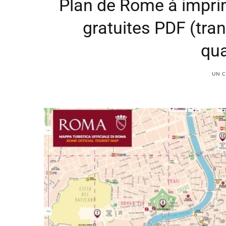
Plan de Rome à imprim
gratuites PDF (tr
qua
UN 