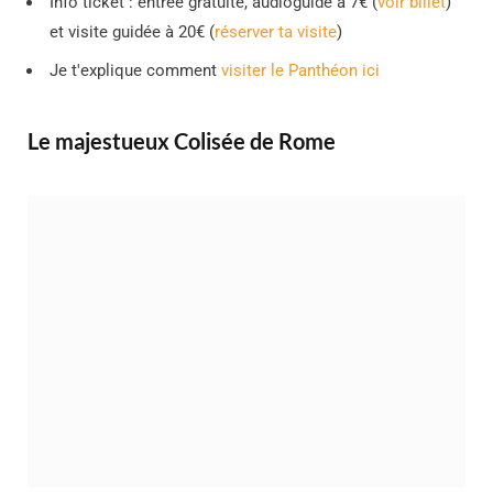
Info ticket : entrée gratuite, audioguide à 7€ (
voir billet
)
et visite guidée à 20€ (
réserver ta visite
)
Je t'explique comment
visiter le Panthéon ici
Le majestueux Colisée de Rome